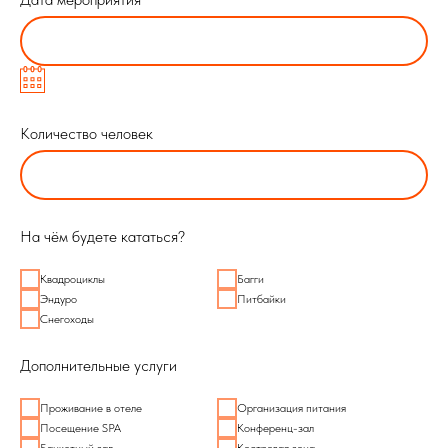
Количество человек
На чём будете кататься?
Квадроциклы
Багги
Эндуро
Питбайки
Снегоходы
Оставить заявку на корпоратив
Дополнительные услуги
Проживание в отеле
Организация питания
Посещение SPA
Конференц-зал